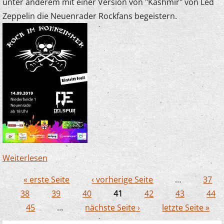
unter anderem mit einer Version von "Kashmir" von Led
Zeppelin die Neuenrader Rockfans begeistern.
Weiterlesen
über Junge Streicher begeistern bei "Rock im
Wohnzimmer"
« erste Seite
‹ vorherige Seite
…
37
Seiten
38
39
40
41
42
43
44
45
…
nächste Seite ›
letzte Seite »