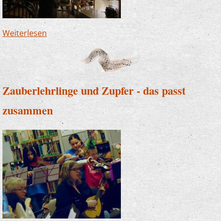
Weiterlesen
über JeKits-Konzert in Ütterlingsen - Carol of
the bells als Krönung
Zauberlehrlinge und Zupfer - das passt
zusammen