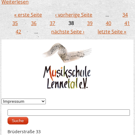
Weiterlesen
über JeKits: Coronabedingte Änderungen bei
der Anmeldung
« erste Seite
‹ vorherige Seite
…
34
Seiten
35
36
37
38
39
40
41
42
…
nächste Seite ›
letzte Seite »
Suche
Suchformular
Brüderstraße 33