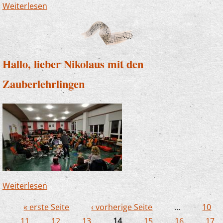
Weiterlesen
über Erfolg trotz kurzfristiger Umplanung:
Zauberhafte Klänge zum vierten Advent
Hallo, lieber Nikolaus mit den
Zauberlehrlingen
Weiterlesen
über Hallo, lieber Nikolaus mit den
Zauberlehrlingen
« erste Seite
‹ vorherige Seite
…
10
Seiten
11
12
13
14
15
16
17