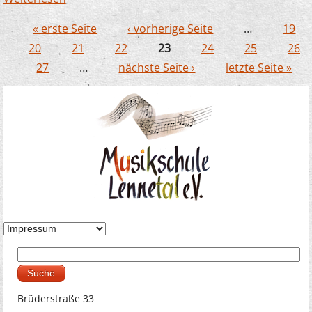
im Riesei
« erste Seite
‹ vorherige Seite
…
19
Seiten
20
21
22
23
24
25
26
27
…
nächste Seite ›
letzte Seite »
Suche
Suchformular
Brüderstraße 33