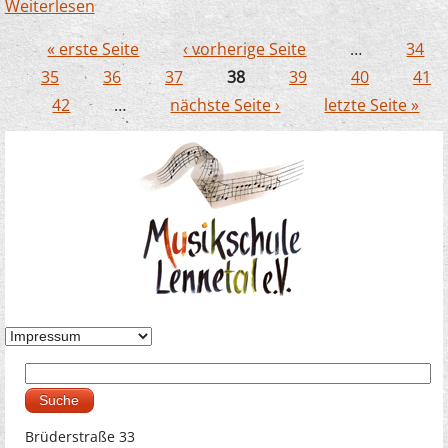
Weiterlesen
über JeKits: Coronabedingte Änderungen bei
der Anmeldung
« erste Seite
‹ vorherige Seite
…
34
Seiten
35
36
37
38
39
40
41
42
…
nächste Seite ›
letzte Seite »
Suche
Suchformular
Brüderstraße 33