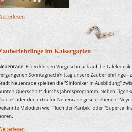
Weiterlesen
über Junge Komponistin erhält Auszeichnung
Zauberlehrlinge im Kaisergarten
Neuenrade.
Einen kleinen Vorgeschmack auf die Tafelmusi
vergangenen Sonntagnachmittag unsere Zauberlehrlinge - 
Stadt Neuenrade spielten die "Sinfoniker in Ausbildung" zwi
bunten Querschnitt durchs Jahresprogramm. Neben Eigenko
Dance" oder den extra für Neuenrade geschriebenen "Neye
bekannte Melodien wie "Fluch der Karibik" oder "Supercalifra
hören.
Weiterlesen
über Zauberlehrlinge im Kaisergarten