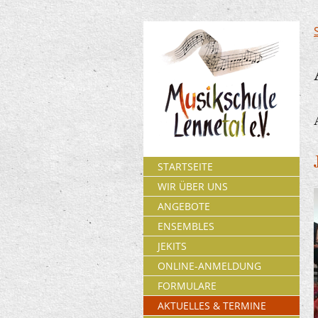
STARTSEITE
WIR ÜBER UNS
ANGEBOTE
ENSEMBLES
JEKITS
ONLINE-ANMELDUNG
FORMULARE
AKTUELLES & TERMINE