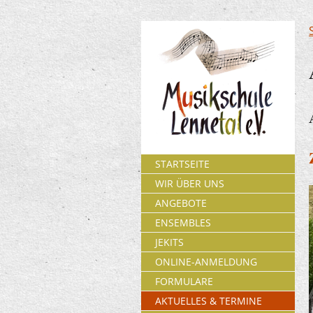
STARTSEITE
WIR ÜBER UNS
ANGEBOTE
ENSEMBLES
JEKITS
ONLINE-ANMELDUNG
FORMULARE
AKTUELLES & TERMINE