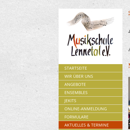
STARTSEITE
WIR ÜBER UNS
ANGEBOTE
ENSEMBLES
JEKITS
ONLINE-ANMELDUNG
FORMULARE
AKTUELLES & TERMINE