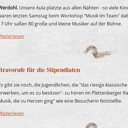
Werdohl.
Unsere Aula platzte aus allen Nähten - so viele Ki
waren letzten Samstag beim Workshop "Musik im Team" dab
17 Uhr saßen 80 große und kleine Musiker auf der Bühne.
Weiterlesen
über Musik im Team - Voll, aber toll!
Bravorufe für die Stipendiaten
Es gibt sie noch, die Jugendlichen, die "das riesige klassisch
erwerben, um es zu besitzen"- zu hören im Plettenberger R
Musik, die zu Herzen ging" wie eine Besucherin feststellte.
Weiterlesen
über Bravorufe für die Stipendiaten