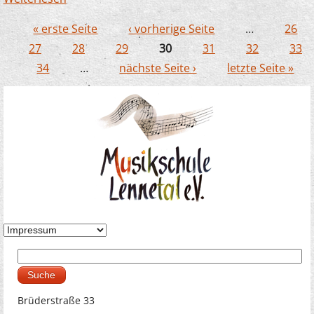
der Orgel zum Werdohler Weihnachtsmarkt
« erste Seite
‹ vorherige Seite
…
26
Seiten
27
28
29
30
31
32
33
34
…
nächste Seite ›
letzte Seite »
Suche
Suchformular
Brüderstraße 33