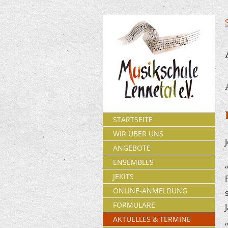
STARTSEITE
WIR ÜBER UNS
ANGEBOTE
ENSEMBLES
JEKITS
ONLINE-ANMELDUNG
FORMULARE
AKTUELLES & TERMINE