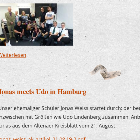
Weiterlesen
über „Rock im Wohnzimmer“: Besonderes Angeb
Jonas meets Udo in Hamburg
Unser ehemaliger Schüler Jonas Weiss startet durch: der beg
inzwischen mit Größen wie Udo Lindenberg zusammen. Anbei
Jonas aus dem Altenaer Kreisblatt vom 21. August:
jonas_weiss_ak_artikel_21.08.19-2.pdf