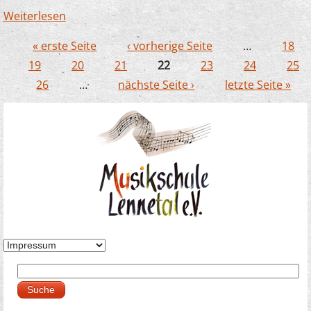
Weiterlesen
über Halloweenkonzerte kommen - dem JSO
gruselt´s
« erste Seite
‹ vorherige Seite
…
18
Seiten
19
20
21
22
23
24
25
26
…
nächste Seite ›
letzte Seite »
Suche
Suchformular