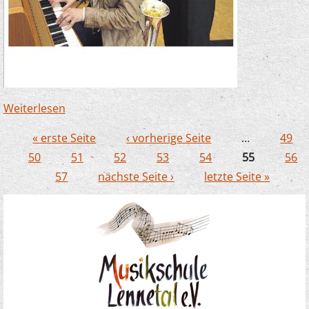
Weiterlesen
über Musikschule bedankt sich für 3 000-
Euro-Spende der Sparkasse
« erste Seite
‹ vorherige Seite
…
49
Seiten
50
51
52
53
54
55
56
57
nächste Seite ›
letzte Seite »