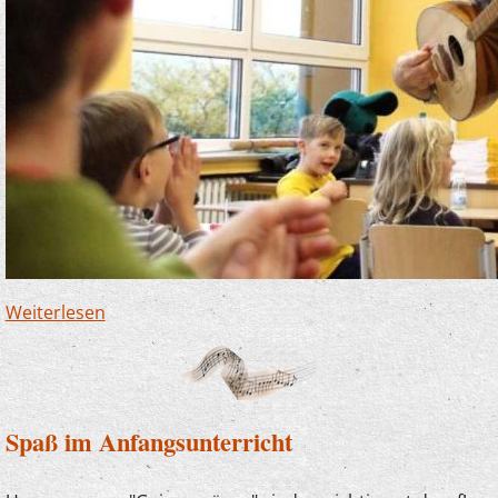
Weiterlesen
über Finnentrop soll reguläres Mitglied der
Musikschule Lennetal werden
Spaß im Anfangsunterricht