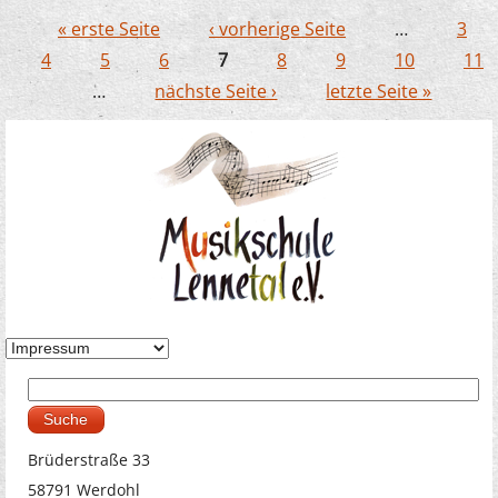
« erste Seite
‹ vorherige Seite
…
3
Seiten
4
5
6
7
8
9
10
11
…
nächste Seite ›
letzte Seite »
Suche
Suchformular
Brüderstraße 33
58791 Werdohl