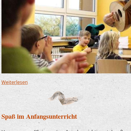
Weiterlesen
über Finnentrop soll reguläres Mitglied der
Musikschule Lennetal werden
Spaß im Anfangsunterricht