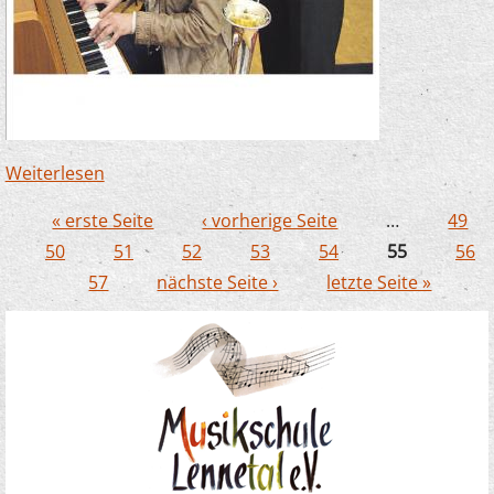
Weiterlesen
über Musikschule bedankt sich für 3 000-
Euro-Spende der Sparkasse
« erste Seite
‹ vorherige Seite
…
49
Seiten
50
51
52
53
54
55
56
57
nächste Seite ›
letzte Seite »