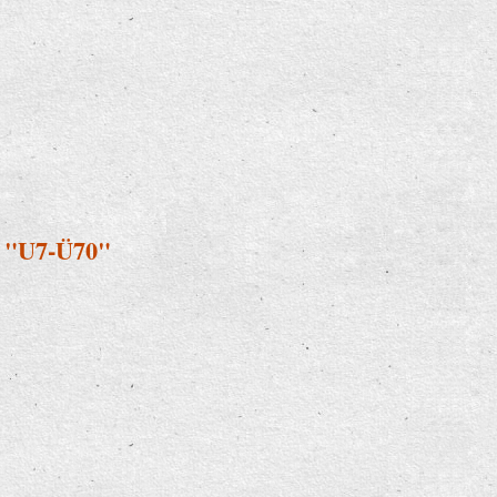
i "U7-Ü70"