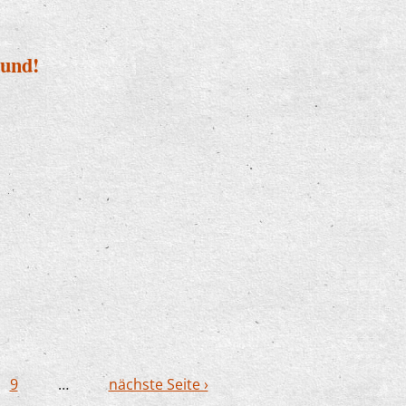
Hund!
it Hund!
9
…
nächste Seite ›