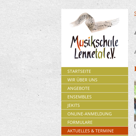
STARTSEITE
WIR ÜBER UNS
ANGEBOTE
ENSEMBLES
JEKITS
ONLINE-ANMELDUNG
FORMULARE
AKTUELLES & TERMINE