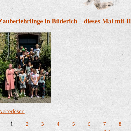
Zauberlehrlinge in Büderich – dieses Mal mit 
Weiterlesen
über Zauberlehrlinge in Büderich – dieses Mal m
1
2
3
4
5
6
7
8