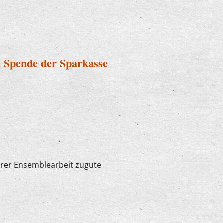
h bei "U7-Ü70"
e Spende der Sparkasse
erer Ensemblearbeit zugute
ügige Spende der Sparkasse