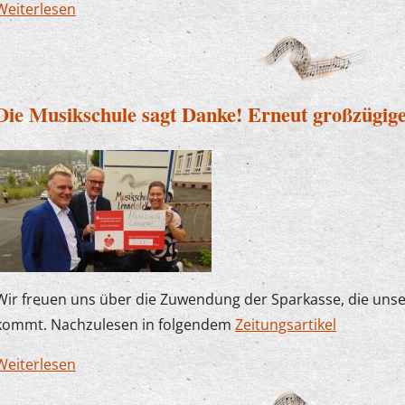
Weiterlesen
über Der Plettenberger Bürgermeister zu Besuc
Die Musikschule sagt Danke! Erneut großzügig
Wir freuen uns über die Zuwendung der Sparkasse, die uns
kommt. Nachzulesen in folgendem
Zeitungsartikel
Weiterlesen
über Die Musikschule sagt Danke! Erneut großz