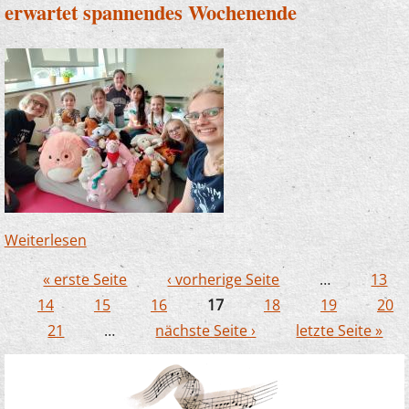
erwartet spannendes Wochenende
Weiterlesen
über Musikalischer Nervenkitzel und
Fußballfieber: Unser Sinfonieorchester
« erste Seite
‹ vorherige Seite
…
13
erwartet spannendes Wochenende
Seiten
14
15
16
17
18
19
20
21
…
nächste Seite ›
letzte Seite »