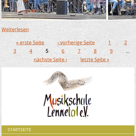
Weiterlesen
über Geballte Weihnachts-Power beim JeKits
Konzert in Neuenrade
« erste Seite
‹ vorherige Seite
1
2
Seiten
3
4
5
6
7
8
9
…
nächste Seite ›
letzte Seite »
STARTSEITE