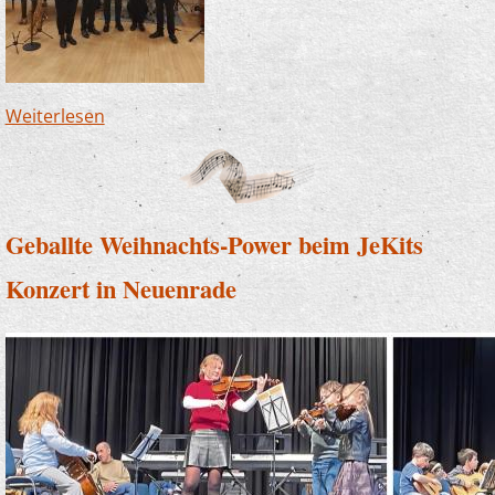
Weiterlesen
über Jazzband begeistert beim
Neujahrsempfang
Geballte Weihnachts-Power beim JeKits
Konzert in Neuenrade