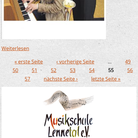
Weiterlesen
über Musikschule bedankt sich für 3 000-
Euro-Spende der Sparkasse
« erste Seite
‹ vorherige Seite
…
49
Seiten
50
51
52
53
54
55
56
57
nächste Seite ›
letzte Seite »