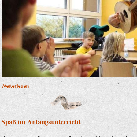
Weiterlesen
über Finnentrop soll reguläres Mitglied der
Musikschule Lennetal werden
Spaß im Anfangsunterricht