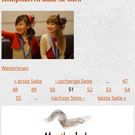
Weiterlesen
über Komponieren kann sie auch
« erste Seite
‹ vorherige Seite
…
47
Seiten
48
49
50
51
52
53
54
55
…
nächste Seite ›
letzte Seite »