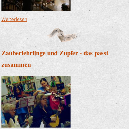
Weiterlesen
über JeKits-Konzert in Ütterlingsen - Carol of
the bells als Krönung
Zauberlehrlinge und Zupfer - das passt
zusammen