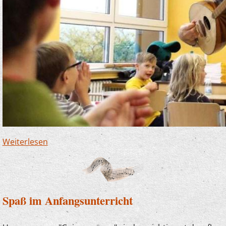
Weiterlesen
über Finnentrop soll reguläres Mitglied der
Musikschule Lennetal werden
Spaß im Anfangsunterricht