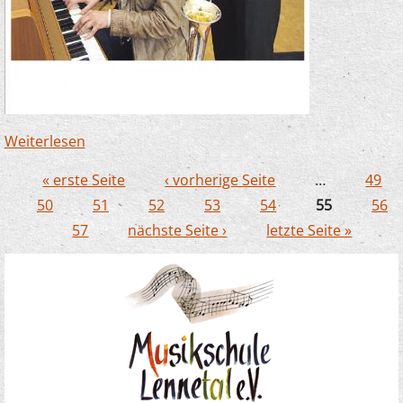
Weiterlesen
über Musikschule bedankt sich für 3 000-
Euro-Spende der Sparkasse
« erste Seite
‹ vorherige Seite
…
49
Seiten
50
51
52
53
54
55
56
57
nächste Seite ›
letzte Seite »