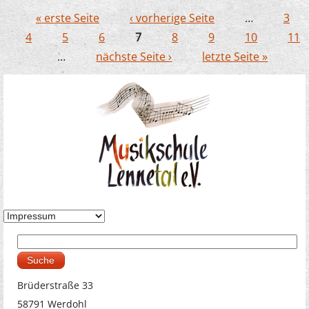
« erste Seite
‹ vorherige Seite
…
3
Seiten
4
5
6
7
8
9
10
11
…
nächste Seite ›
letzte Seite »
Suche
Suchformular
Brüderstraße 33
58791 Werdohl