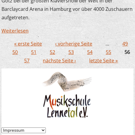
Götz bei der größten Klaviershow der Welt in der
Barclaycard Arena in Hamburg vor über 4000 Zuschauern
aufgetreten.
Weiterlesen
über Lennetaler Tastenzwerge an der
Waterkant
« erste Seite
‹ vorherige Seite
…
49
Seiten
50
51
52
53
54
55
56
57
nächste Seite ›
letzte Seite »