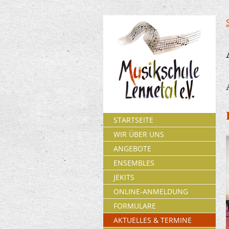
STARTSEITE
WIR ÜBER UNS
ANGEBOTE
ENSEMBLES
JEKITS
ONLINE-ANMELDUNG
FORMULARE
AKTUELLES & TERMINE