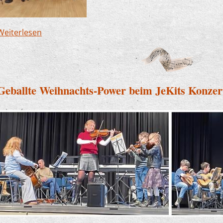
Weiterlesen
über Jazzband begeistert beim Neujahrsempfan
Geballte Weihnachts-Power beim JeKits Konzer