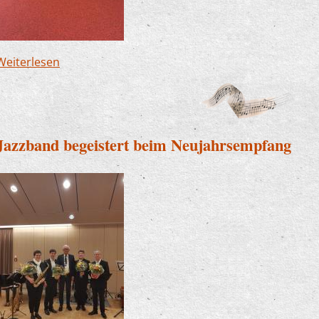
Weiterlesen
über Rania Mossleh erfolgreich bei "Jugend musi
Jazzband begeistert beim Neujahrsempfang