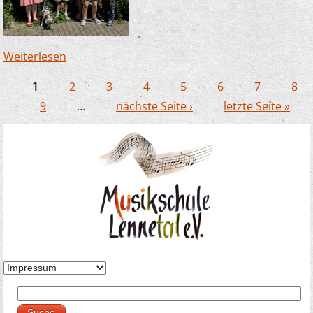
Weiterlesen
über Zauberlehrlinge in Büderich – dieses Mal
mit Hund!
1
2
3
4
5
6
7
8
Seiten
9
…
nächste Seite ›
letzte Seite »
Suche
Suchformular