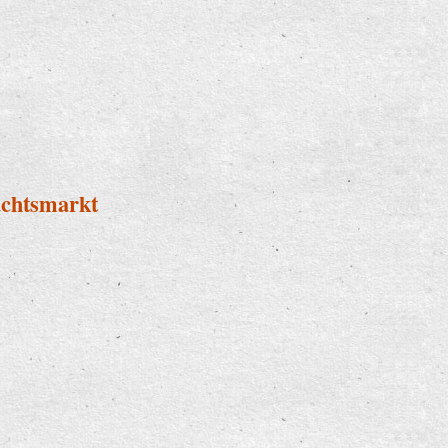
d dabei!
achtsmarkt
eihnachtsmarkt