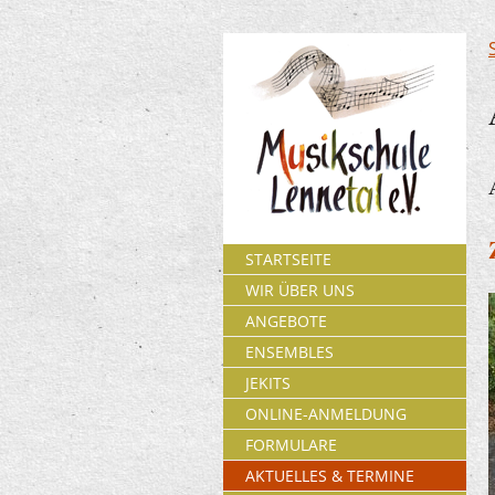
STARTSEITE
WIR ÜBER UNS
ANGEBOTE
ENSEMBLES
JEKITS
ONLINE-ANMELDUNG
FORMULARE
AKTUELLES & TERMINE