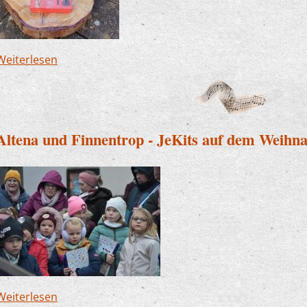
Weiterlesen
über Zwergenwanderweg in Finnentrop - wir sin
Altena und Finnentrop - JeKits auf dem Weihn
Weiterlesen
über Altena und Finnentrop - JeKits auf dem W