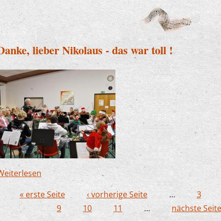
Danke, lieber Nikolaus - das war toll !
Weiterlesen
über Danke, lieber Nikolaus - das war toll !
« erste Seite
‹ vorherige Seite
…
3
Seiten
9
10
11
…
nächste Seite