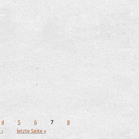
4
5
6
7
8
 ›
letzte Seite »