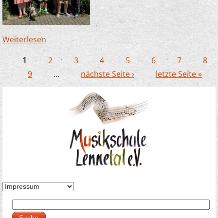
Weiterlesen
über Zauberlehrlinge in Büderich – dieses Mal
mit Hund!
1
2
3
4
5
6
7
8
Seiten
9
…
nächste Seite ›
letzte Seite »
Suche
Suchformular