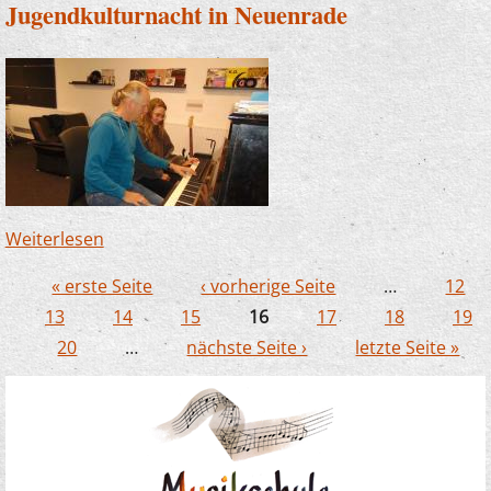
Jugendkulturnacht in Neuenrade
Weiterlesen
über Musikschule war mit dabei : So war die
Jugendkulturnacht in Neuenrade
« erste Seite
‹ vorherige Seite
…
12
Seiten
13
14
15
16
17
18
19
20
…
nächste Seite ›
letzte Seite »