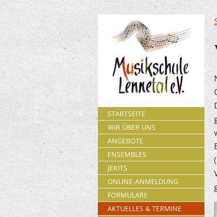
STARTSEITE
WIR ÜBER UNS
ANGEBOTE
ENSEMBLES
JEKITS
ONLINE-ANMELDUNG
FORMULARE
AKTUELLES & TERMINE