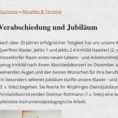
Startseite
»
Aktuelles & Termine
Verabschiedung und Jubiläum
Nach über 20 Jahren erfolgreicher Tätigkeit hat uns unsere K
Querflöte Klavier, JeKits 1 und Jekits 2-4 Irmhild Haastert (2. v
Düsseldorfer Raum einen neuen Lebens - und Arbeitsmittel
genug Irmhild nach ihrem Abschiedskonzert im Dezember auch
weinenden Augen und den besten Wünschen für ihre berufli
Ein besonders seltenes Jubiläum durfte unsere Klavier - un
(3. v. links) begehen. Sie feierte ihr 40-jähriges Dienstjubil
Vorstandsvorsitzenden Dietmar Rottmann (1.v. links) eine 
geleistete instrumentalpädagogische Arbeit.