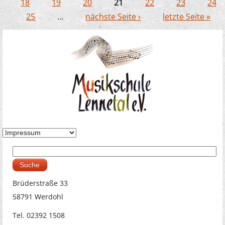
Seiten
18
19
20
21
22
23
24
25
…
nächste Seite ›
letzte Seite »
Suche
Suchformular
Brüderstraße 33
58791 Werdohl
Tel. 02392 1508