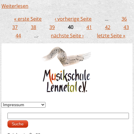
Weiterlesen
über Gelungene Kooperation mit der
Musikschule Lüdenscheid
« erste Seite
‹ vorherige Seite
…
36
Seiten
37
38
39
40
41
42
43
44
…
nächste Seite ›
letzte Seite »
Suche
Suchformular