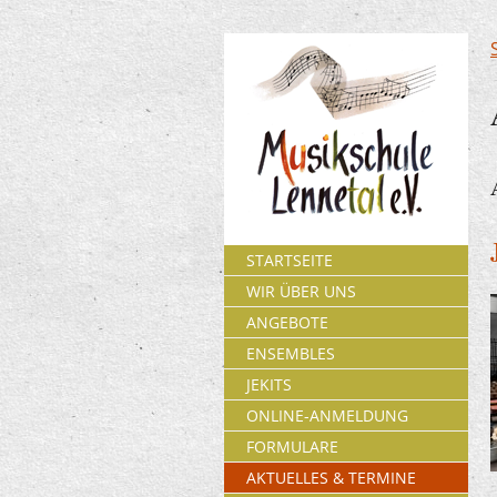
STARTSEITE
WIR ÜBER UNS
ANGEBOTE
ENSEMBLES
JEKITS
ONLINE-ANMELDUNG
FORMULARE
AKTUELLES & TERMINE