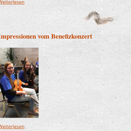
Weiterlesen
über Junge Musik mit Zauberlehrlingen, S(w)ingi
Impressionen vom Benefizkonzert
Weiterlesen
über Impressionen vom Benefizkonzert