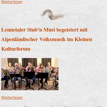
Weiterlesen
über S(w)ingin´ Kids und Zauberlehrlinge
begeistern bei Benefizkonzert
Lennetaler Stub’n Musi begeistert mit
Alpenländischer Volksmusik im Kleinen
Kulturforum
Weiterlesen
über Lennetaler Stub’n Musi begeistert mit
Alpenländischer Volksmusik im Kleinen