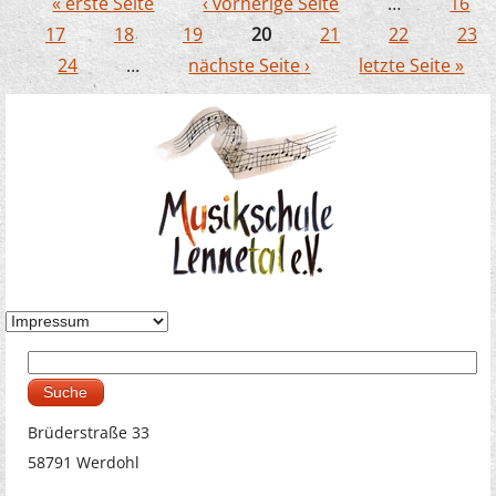
« erste Seite
‹ vorherige Seite
…
16
Kulturforum
Seiten
17
18
19
20
21
22
23
24
…
nächste Seite ›
letzte Seite »
Suche
Suchformular
Brüderstraße 33
58791 Werdohl