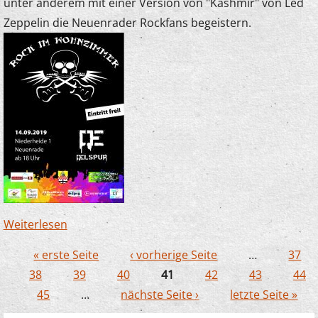
unter anderem mit einer Version von "Kashmir" von Led
Zeppelin die Neuenrader Rockfans begeistern.
Weiterlesen
über Junge Streicher begeistern bei "Rock im
Wohnzimmer"
« erste Seite
‹ vorherige Seite
…
37
Seiten
38
39
40
41
42
43
44
45
…
nächste Seite ›
letzte Seite »