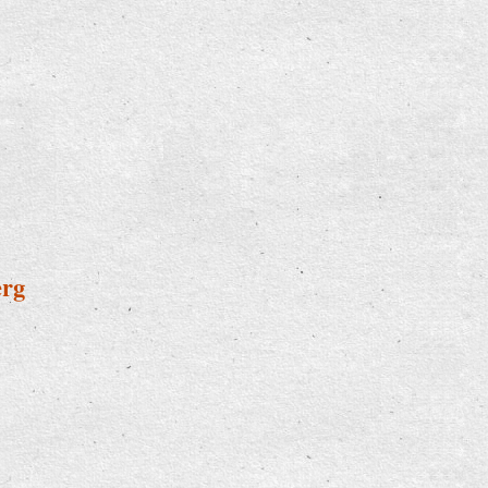
e Werbung
erg