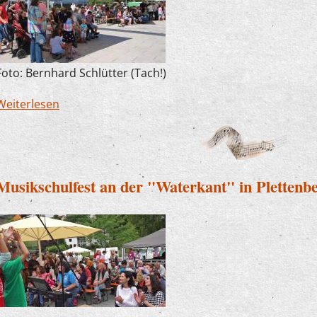
Foto: Bernhard Schlütter (Tach!)
Weiterlesen
über Musikschule macht beim Sommerfest gut
Musikschulfest an der "Waterkant" in Plettenb