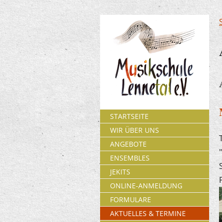
STARTSEITE
WIR ÜBER UNS
ANGEBOTE
ENSEMBLES
JEKITS
ONLINE-ANMELDUNG
FORMULARE
AKTUELLES & TERMINE