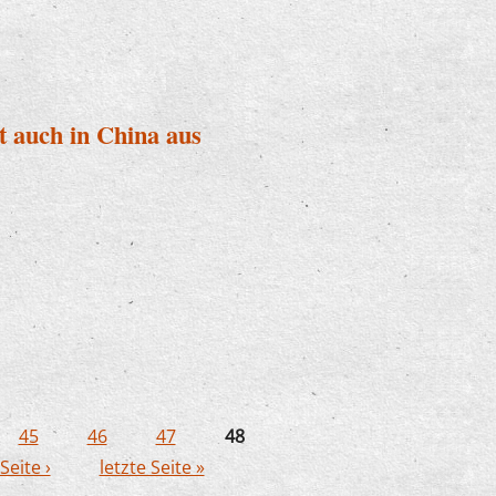
 auch in China aus
det auch in China aus
45
46
47
48
Seite ›
letzte Seite »