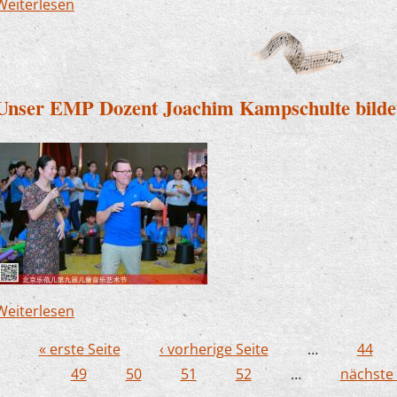
Weiterlesen
über Musik im Freibad? - Ja, das geht!
Unser EMP Dozent Joachim Kampschulte bildet
Weiterlesen
über Unser EMP Dozent Joachim Kampschulte bil
« erste Seite
‹ vorherige Seite
…
44
Seiten
49
50
51
52
…
nächste 