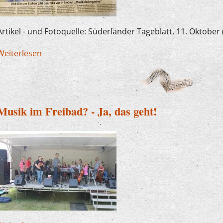
Artikel - und Fotoquelle: Süderländer Tageblatt, 11. Oktober
Weiterlesen
über Erzieherfortbildung im DRK-Familienzentr
Kampschulte
Musik im Freibad? - Ja, das geht!