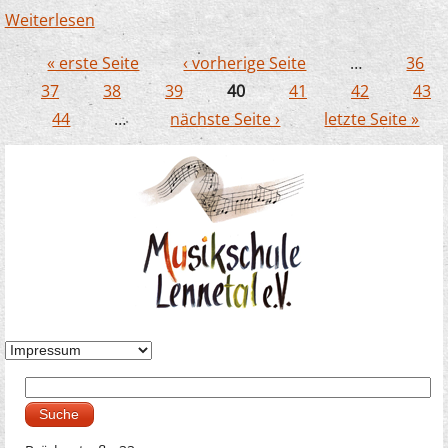
Weiterlesen
über Gelungene Kooperation mit der
Musikschule Lüdenscheid
« erste Seite
‹ vorherige Seite
…
36
Seiten
37
38
39
40
41
42
43
44
…
nächste Seite ›
letzte Seite »
Suche
Suchformular