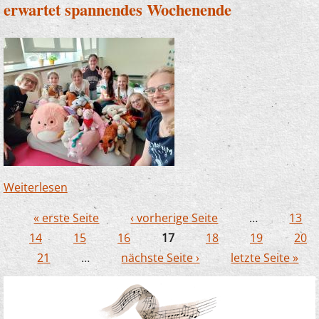
erwartet spannendes Wochenende
Weiterlesen
über Musikalischer Nervenkitzel und
Fußballfieber: Unser Sinfonieorchester
« erste Seite
‹ vorherige Seite
…
13
erwartet spannendes Wochenende
Seiten
14
15
16
17
18
19
20
21
…
nächste Seite ›
letzte Seite »