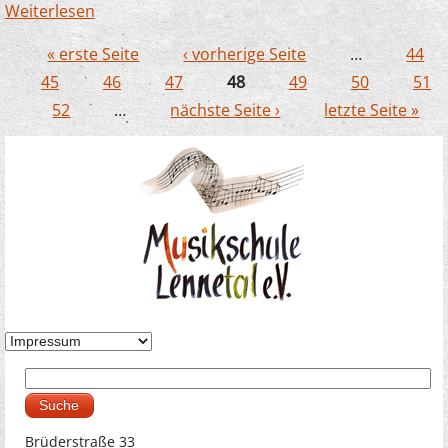
Weiterlesen
über Unser EMP Dozent Joachim
Kampschulte bildet auch in China aus
« erste Seite
‹ vorherige Seite
…
44
Seiten
45
46
47
48
49
50
51
52
…
nächste Seite ›
letzte Seite »
Suche
Suchformular
Brüderstraße 33