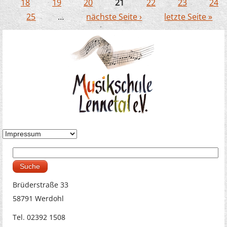
Seiten
18
19
20
21
22
23
24
25
…
nächste Seite ›
letzte Seite »
Suche
Suchformular
Brüderstraße 33
58791 Werdohl
Tel. 02392 1508