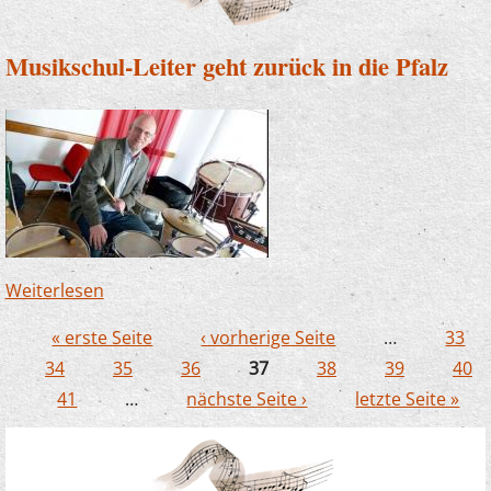
Musikschul-Leiter geht zurück in die Pfalz
Weiterlesen
über Musikschul-Leiter geht zurück in die
Pfalz
« erste Seite
‹ vorherige Seite
…
33
Seiten
34
35
36
37
38
39
40
41
…
nächste Seite ›
letzte Seite »