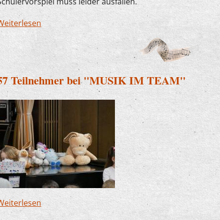
Schülervorspiel muss leider ausfallen.
Weiterlesen
über Keine Maimelodien am 19. Mai
57 Teilnehmer bei "MUSIK IM TEAM"
Weiterlesen
über 57 Teilnehmer bei "MUSIK IM TEAM"