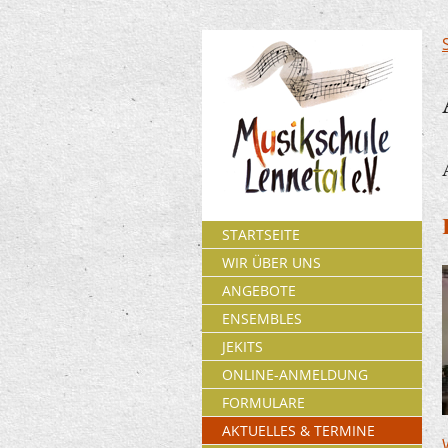
STARTSEITE
WIR ÜBER UNS
ANGEBOTE
ENSEMBLES
JEKITS
ONLINE-ANMELDUNG
FORMULARE
AKTUELLES & TERMINE