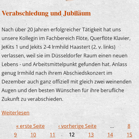
Verabschiedung und Jubiläum
Nach über 20 Jahren erfolgreicher Tätigkeit hat uns
unsere Kollegin im Fachbereich Flöte, Querflöte Klavier,
JeKits 1 und Jekits 2-4 Irmhild Haastert (2. v. links)
verlassen, weil sie im Düsseldorfer Raum einen neuen
Lebens - und Arbeitsmittelpunkt gefunden hat. Anlass
genug Irmhild nach ihrem Abschiedskonzert im
Dezember auch ganz offiziell mit gleich zwei weinenden
Augen und den besten Wünschen für ihre berufliche
Zukunft zu verabschieden.
Weiterlesen
über Verabschiedung und Jubiläum
« erste Seite
‹ vorherige Seite
…
8
Seiten
9
10
11
12
13
14
15