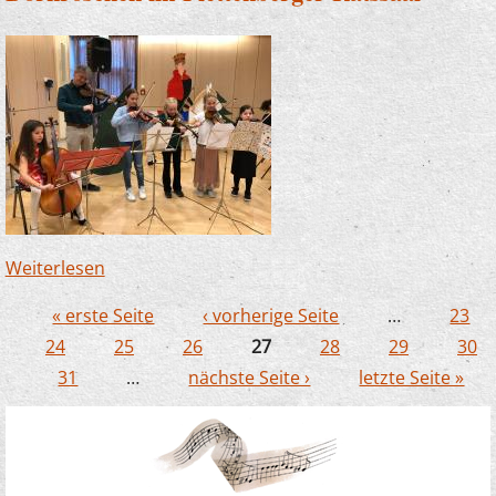
Weiterlesen
über Dornröschen im Plettenberger Ratssaal
« erste Seite
‹ vorherige Seite
…
23
Seiten
24
25
26
27
28
29
30
31
…
nächste Seite ›
letzte Seite »