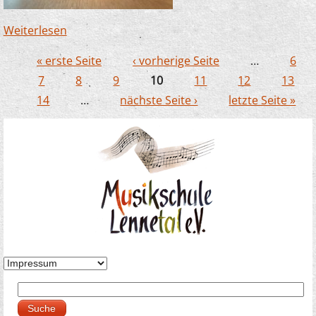
Weiterlesen
über Förderpreiskonzert im Ratssaal
Finnentrop - vielfältig talentiert
« erste Seite
‹ vorherige Seite
…
6
Seiten
7
8
9
10
11
12
13
14
…
nächste Seite ›
letzte Seite »
Suche
Suchformular