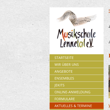
STARTSEITE
WIR ÜBER UNS
ANGEBOTE
ENSEMBLES
JEKITS
ONLINE-ANMELDUNG
FORMULARE
AKTUELLES & TERMINE