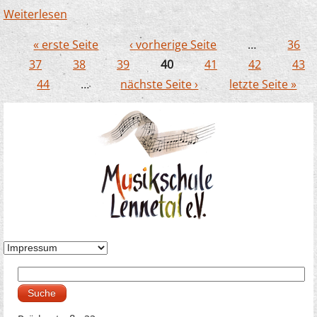
Weiterlesen
über Gelungene Kooperation mit der
Musikschule Lüdenscheid
« erste Seite
‹ vorherige Seite
…
36
Seiten
37
38
39
40
41
42
43
44
…
nächste Seite ›
letzte Seite »
Suche
Suchformular