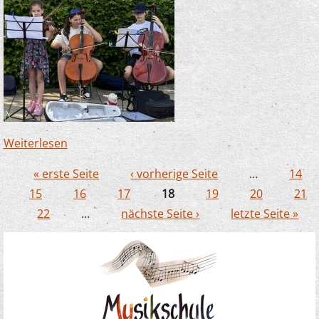
Weiterlesen
über Frühlingsfühler im Freien - Premiere
geglückt
« erste Seite
‹ vorherige Seite
…
14
Seiten
15
16
17
18
19
20
21
22
…
nächste Seite ›
letzte Seite »