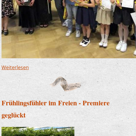
Weiterlesen
über Förderpreiskonzert setzte Maßstäbe
Frühlingsfühler im Freien - Premiere
geglückt