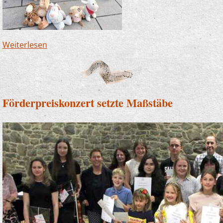
Weiterlesen
über Familientag in Eiringhausen - unsere
Zauberlehrlinge begeisterten
Förderpreiskonzert setzte Maßstäbe