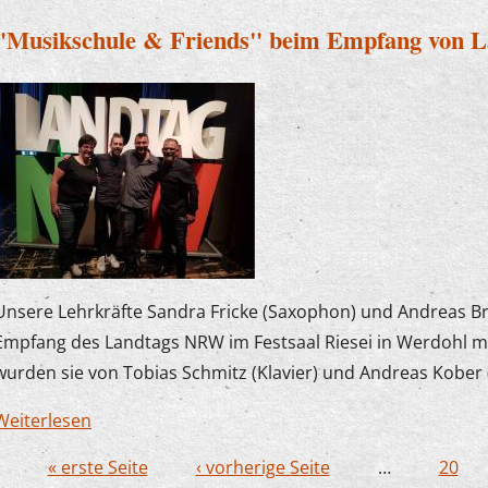
"Musikschule & Friends" beim Empfang von 
Unsere Lehrkräfte Sandra Fricke (Saxophon) und Andreas B
Empfang des Landtags NRW im Festsaal Riesei in Werdohl mu
wurden sie von Tobias Schmitz (Klavier) und Andreas Kober 
Weiterlesen
über "Musikschule & Friends" beim Empfang vo
« erste Seite
‹ vorherige Seite
…
20