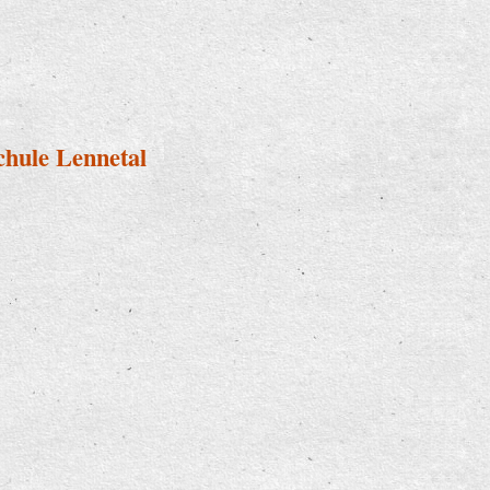
lehrer zeigen ihr Können
hule Lennetal
ikschule Lennetal