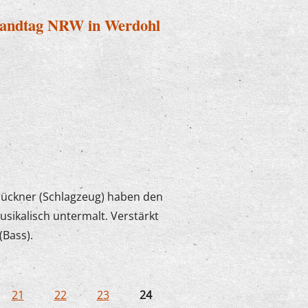
Landtag NRW in Werdohl
rückner (Schlagzeug) haben den
sikalisch untermalt. Verstärkt
(Bass).
n Landtag NRW in Werdohl
21
22
23
24