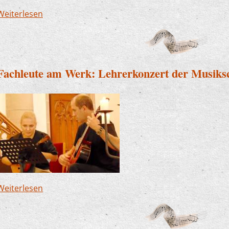
Weiterlesen
über Ein Konzert voller Höhepunkte: Musikschul
Fachleute am Werk: Lehrerkonzert der Musiksc
Weiterlesen
über Fachleute am Werk: Lehrerkonzert der Mus