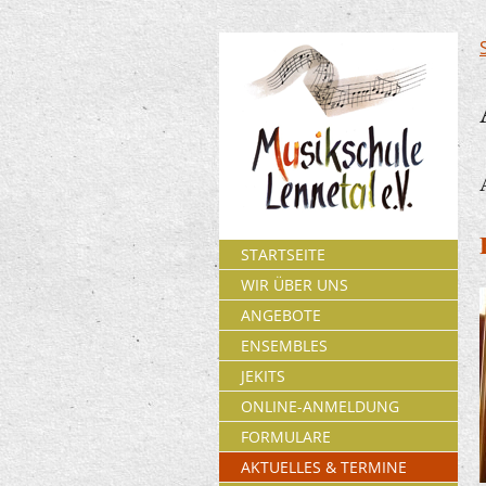
STARTSEITE
WIR ÜBER UNS
ANGEBOTE
ENSEMBLES
JEKITS
ONLINE-ANMELDUNG
FORMULARE
AKTUELLES & TERMINE